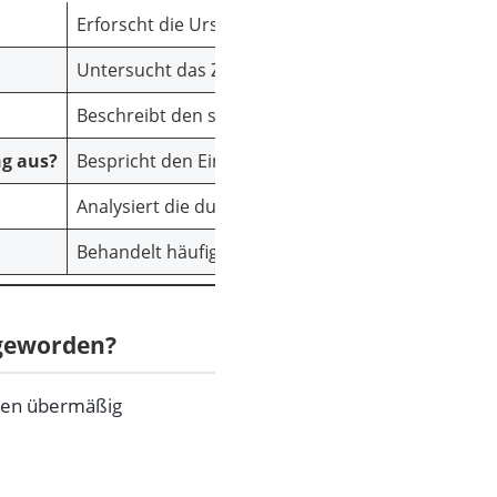
Erforscht die Ursprünge und die schnelle Verbre
Untersucht das Zugehörigkeitsgefühl, das „Wir-Ge
Beschreibt den spezifischen Slang und die Meme
ng aus?
Bespricht den Einfluss von K-Pop und anderen i
Analysiert die dunklere Seite, einschließlich para
Behandelt häufige Fragen zu diesem Phänomen.
 geworden?
inen übermäßig