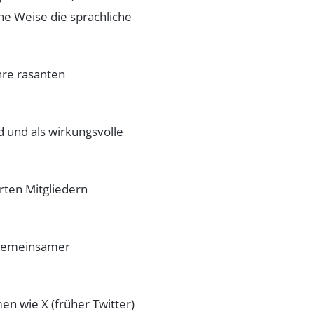
he Weise die sprachliche
hre rasanten
d und als wirkungsvolle
rten Mitgliedern
v gemeinsamer
n wie X (früher Twitter)