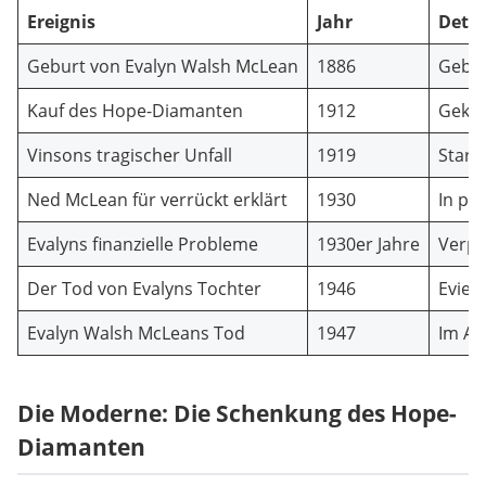
Ereignis
Jahr
Detai
Geburt von Evalyn Walsh McLean
1886
Gebor
Kauf des Hope-Diamanten
1912
Gekau
Vinsons tragischer Unfall
1919
Starb
Ned McLean für verrückt erklärt
1930
In ps
Evalyns finanzielle Probleme
1930er Jahre
Verpf
Der Tod von Evalyns Tochter
1946
Evie 
Evalyn Walsh McLeans Tod
1947
Im Al
Die Moderne: Die Schenkung des Hope-
Diamanten