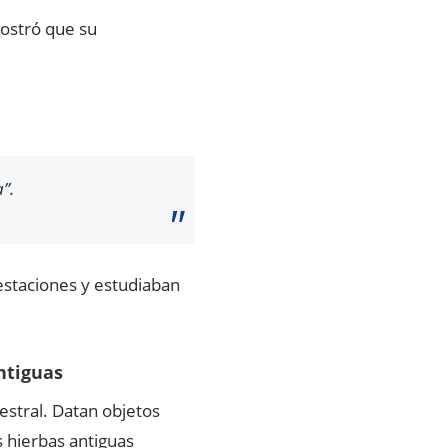
mostró que su
”.
 estaciones y estudiaban
ntiguas
estral. Datan objetos
 hierbas antiguas