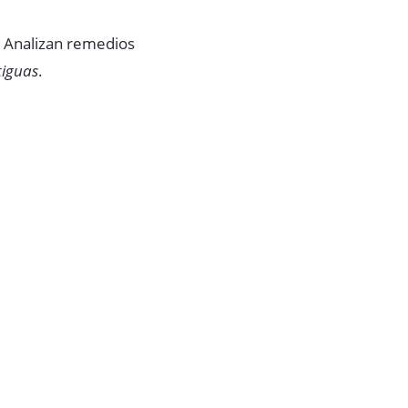
s. Analizan remedios
tiguas
.