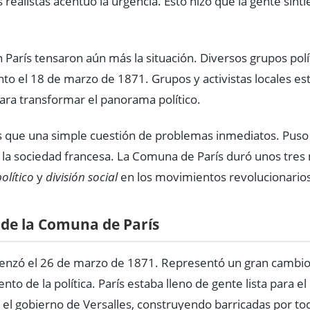
s realistas acentuó la urgencia. Esto hizo que la gente sint
n París tensaron aún más la situación. Diversos grupos polí
to el 18 de marzo de 1871. Grupos y activistas locales e
para transformar el panorama político.
s que una simple cuestión de problemas inmediatos. Puso
la sociedad francesa. La Comuna de París duró unos tre
olítico
y
división social
en los movimientos revolucionarios
 de la Comuna de París
nzó el 26 de marzo de 1871. Representó un gran cambio e
nto de la política. París estaba lleno de gente lista para e
a el gobierno de Versalles, construyendo barricadas por to