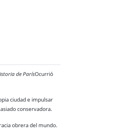
istoria de París
Ocurrió
opia ciudad e impulsar
masiado conservadora.
racia obrera del mundo.