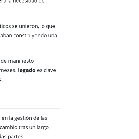
iera la necesidad de
ticos se unieron, lo que
staban construyendo una
 de manifiesto
s meses.
legado
es clave
.
n la gestión de las
l cambio tras un largo
das partes.