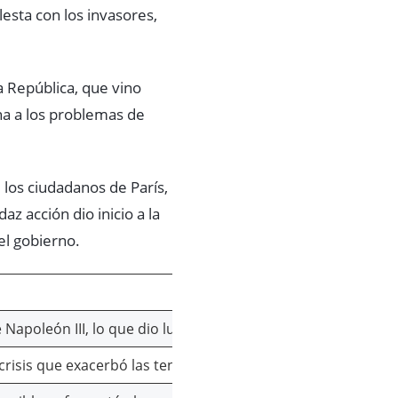
lesta con los invasores,
a República, que vino
na a los problemas de
los ciudadanos de París,
z acción dio inicio a la
el gobierno.
 Napoleón III, lo que dio lugar a importantes cambios políti
isis que exacerbó las tensiones en París.