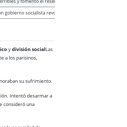
erribles y fomentó el resentimiento hacia el gobierno.
un gobierno socialista revolucionario.
ico
y
división social
Las
 a los parisinos,
ignoraban su sufrimiento.
ción. Intentó desarmar a
se consideró una