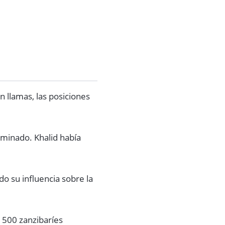
.
 llamas, las posiciones
.
rminado. Khalid había
o su influencia sobre la
e 500 zanzibaríes