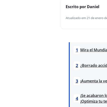
Escrito por Daniel
Atualizado em 21 de enero d
1
Mira el Mundia
2
¿Borrado acci
3
¡Aumenta la ve
¡Se acabaron l
4
¡Optimiza tu t