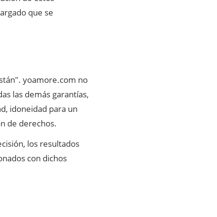
scargado que se
 están". yoamore.com no
odas las demás garantías,
dad, idoneidad para un
ión de derechos.
isión, los resultados
cionados con dichos