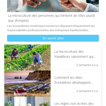
La microculture des personnes qui héritent de rôles plutôt
que d'emplois
Les écosystèmes numériques modernes déplacent fréquemment les
responsabilités professionnelles des entreprises traditionnelles...
En savoir plus
La microculture des
travailleurs saisonniers qui
retournent au même endroit
2 semaines il y a
chaque année
Comment les villes
frontalières développent
une étiquette hybride
3 semaines il y a
Les règles non écrites des