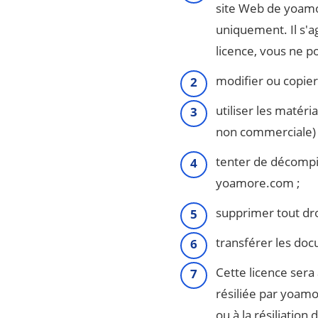
site Web de yoamo
uniquement. Il s'ag
licence, vous ne p
modifier ou copier
utiliser les matér
non commerciale) 
tenter de décompil
yoamore.com ;
supprimer tout dr
transférer les doc
Cette licence sera
résiliée par yoam
ou à la résiliatio