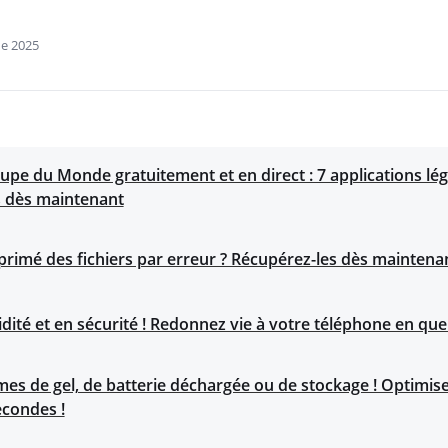
de 2025
upe du Monde gratuitement et en direct : 7 applications lég
s dès maintenant
rimé des fichiers par erreur ? Récupérez-les dès maintenan
dité et en sécurité ! Redonnez vie à votre téléphone en qu
èmes de gel, de batterie déchargée ou de stockage ! Optimis
econdes !