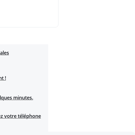
ales
t !
elques minutes.
ez votre téléphone