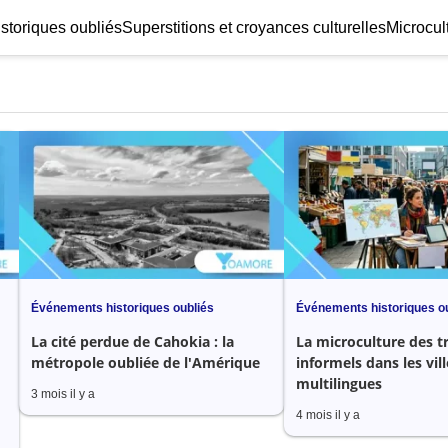
storiques oubliés
Superstitions et croyances culturelles
Microcul
Événements historiques oubliés
Événements historiques o
La cité perdue de Cahokia : la
La microculture des t
métropole oubliée de l'Amérique
informels dans les vill
multilingues
3 mois il y a
4 mois il y a