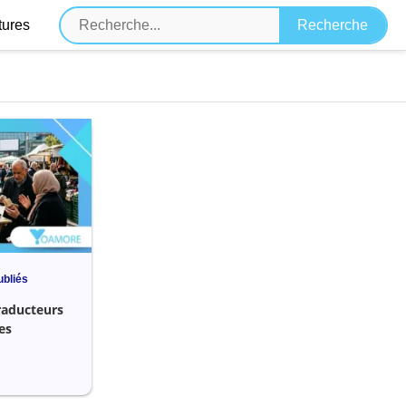
tures
ubliés
raducteurs
es