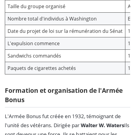
Taille du groupe organisé
Au
Nombre total d'individus à Washington
Env
Date du projet de loi sur la rémunération du Sénat
17 
L'expulsion commence
13 
Sandwichs commandés
1,0
Paquets de cigarettes achetés
1,0
Formation et organisation de l'Armée
Bonus
L'Armée Bonus fut créée en 1932, témoignant de
l'unité des vétérans. Dirigée par
Walter W. Waters
Ils
sont devenus une force. Ils se battaient pour les