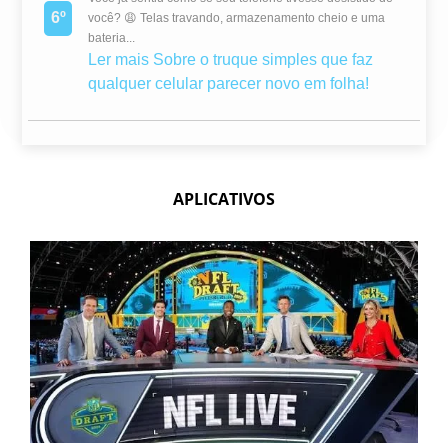
6º
você? 😩 Telas travando, armazenamento cheio e uma
bateria...
Ler mais
Sobre o truque simples que faz
qualquer celular parecer novo em folha!
APLICATIVOS