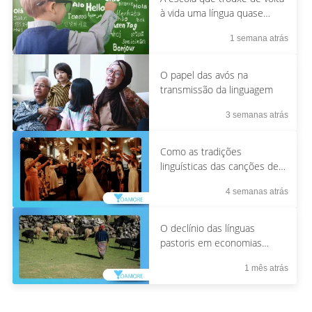
à vida uma língua quase
extinta
1 semana atrás
O papel das avós na
transmissão da linguagem
3 semanas atrás
Como as tradições
linguísticas das canções de
casamento preservam
4 semanas atrás
expressões raras
O declínio das línguas
pastoris em economias
rurais em transformação.
1 mês atrás