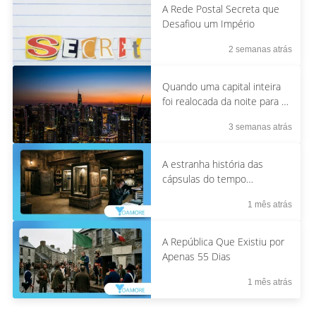
A Rede Postal Secreta que
Desafiou um Império
2 semanas atrás
Quando uma capital inteira
foi realocada da noite para o
dia
3 semanas atrás
A estranha história das
cápsulas do tempo
enterradas por 5.000 anos
1 mês atrás
A República Que Existiu por
Apenas 55 Dias
1 mês atrás