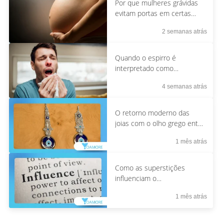
Por que mulheres grávidas
evitam portas em certas
culturas?
2 semanas atrás
Quando o espirro é
interpretado como
confirmação espiritual
4 semanas atrás
O retorno moderno das
joias com o olho grego entre
a geração Z
1 mês atrás
Como as superstições
influenciam o
comportamento moderno
1 mês atrás