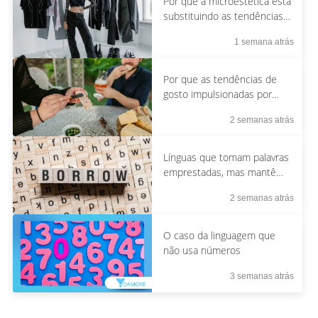
Por que a microestética está
substituindo as tendências
da moda convencionais?
1 semana atrás
Por que as tendências de
gosto impulsionadas por
algoritmos parecem cada
2 semanas atrás
vez mais restritas?
Línguas que tomam palavras
emprestadas, mas mantêm
sua identidade.
2 semanas atrás
O caso da linguagem que
não usa números
3 semanas atrás