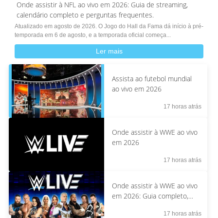
Onde assistir à NFL ao vivo em 2026: Guia de streaming,
calendário completo e perguntas frequentes.
Atualizado em agosto de 2026. O Jogo do Hall da Fama dá início à pré-
temporada em 6 de agosto, e a temporada oficial começa...
Ler mais
Assista ao futebol mundial
ao vivo em 2026
17 horas atrás
Onde assistir à WWE ao vivo
em 2026
17 horas atrás
Onde assistir à WWE ao vivo
em 2026: Guia completo,
calendário e perguntas
17 horas atrás
frequentes