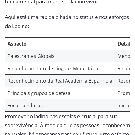
fundamental para manter o ladino vivo.
Aqui está uma rápida olhada no status e nos esforços
do Ladino:
Aspecto
Detalh
Palestrantes Globais
Menos 
Reconhecimento de Línguas Minoritárias
Reconhe
Reconhecimento da Real Academia Espanhola
Reconhe
Principais grupos de defesa
Promo
Foco na Educação
Iniciat
Promover o ladino nas escolas é crucial para sua
sobrevivência. À medida que as pessoas reconhecem
seu valor, há esperança para seu futuro. Este esforço