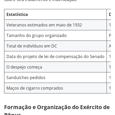
Estatística
De
Veteranos estimados em maio de 1932
17
Tamanho do grupo organizado
Pe
Total de indivíduos em DC
Ap
Data do projeto de lei de compensação do Senado
17 
O despejo começa
13 
Sanduíches pedidos
1,0
Maços de cigarro comprados
1,0
Formação e Organização do Exército de
Bônus