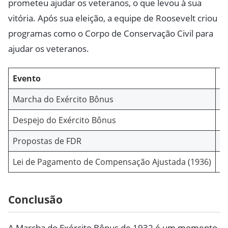
prometeu ajudar os veteranos, o que levou à sua
vitória. Após sua eleição, a equipe de Roosevelt criou
programas como o Corpo de Conservação Civil para
ajudar os veteranos.
Evento
I
Marcha do Exército Bônus
Ma
Despejo do Exército Bônus
R
Propostas de FDR
E
Lei de Pagamento de Compensação Ajustada (1936)
P
Conclusão
A Marcha do Exército Bônus de 1932 é um momento